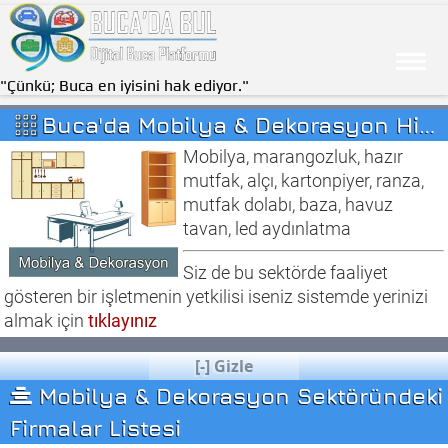
"Çünkü; Buca en iyisini hak ediyor."
Buca'da Mobilya & Dekorasyon Hizmeti Veren Firmalar
Mobilya, marangozluk, hazır
mutfak, alçı, kartonpiyer, ranza,
mutfak dolabı, baza, havuz
tavan, led aydınlatma
Siz de bu sektörde faaliyet
gösteren bir işletmenin yetkilisi iseniz sistemde yerinizi
almak için
tıklayınız
[-] Gizle
Mobilya & Dekorasyon Sektöründeki
Firmalar Listesi