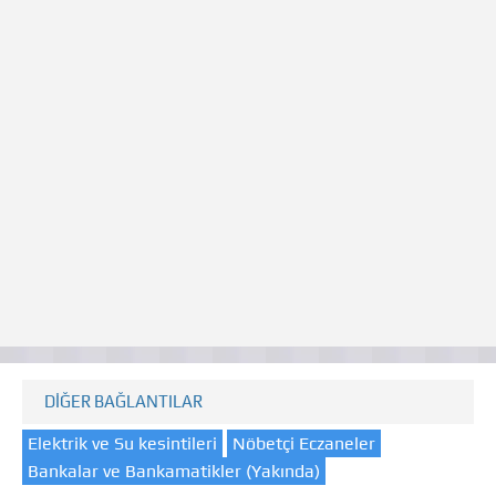
DİĞER BAĞLANTILAR
Elektrik ve Su kesintileri
Nöbetçi Eczaneler
Bankalar ve Bankamatikler (Yakında)