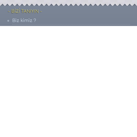
- BİZİ TANIYIN -
Biz kimiz ?
Daha Önceki Çalışmalarımız
Hizmet / Üyelik sözleşmesi
İletişim bilgilerimiz
- SİSTEME KATILIM -
Katılım Şartları
Banka hesap / IBAN bilgileri
Ödeme bildirimi
Sizi arayalım
Datahavuz Yazılım ©
Projesidir.
- BİZE ULAŞIN -
Dokun ve Ara:
[0507] 474 0 446
fb.com/bucadabul
twitter.com/bucadabul