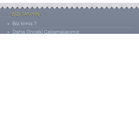
- BİZİ TANIYIN -
Biz kimiz ?
Daha Önceki Çalışmalarımız
Hizmet / Üyelik sözleşmesi
İletişim bilgilerimiz
- SİSTEME KATILIM -
Katılım Şartları
Banka hesap / IBAN bilgileri
Ödeme bildirimi
Sizi arayalım
Datahavuz Yazılım ©
Projesidir.
- BİZE ULAŞIN -
Dokun ve Ara:
[0507] 474 0 446
fb.com/bucadabul
twitter.com/bucadabul