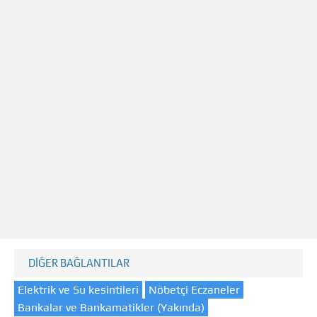
DİĞER BAĞLANTILAR
Elektrik ve Su kesintileri
Nöbetçi Eczaneler
Bankalar ve Bankamatikler (Yakında)