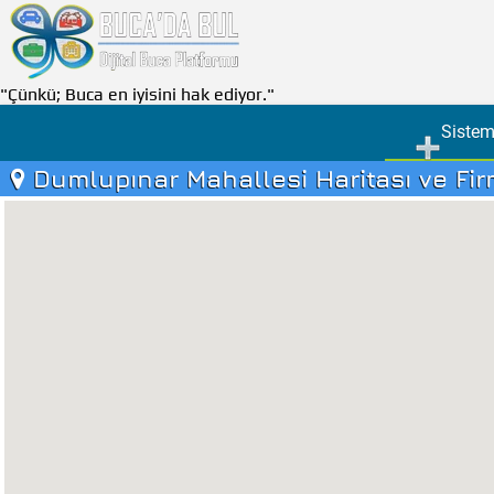
"Çünkü; Buca en iyisini hak ediyor."
Sistem
Dumlupınar Mahallesi Haritası ve Fir