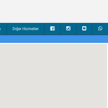
n
Diğer Hizmetler