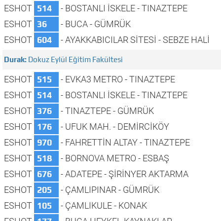
ESHOT
514
- BOSTANLI İSKELE - TINAZTEPE
ESHOT
36
- BUCA - GÜMRÜK
ESHOT
604
- AYAKKABICILAR SİTESİ - SEBZE HALİ
Dokuz Eylül Eğitim Fakültesi
ESHOT
515
- EVKA3 METRO - TINAZTEPE
ESHOT
514
- BOSTANLI İSKELE - TINAZTEPE
ESHOT
376
- TINAZTEPE - GÜMRÜK
ESHOT
176
- UFUK MAH. - DEMİRCİKÖY
ESHOT
970
- FAHRETTİN ALTAY - TINAZTEPE
ESHOT
518
- BORNOVA METRO - ESBAŞ
ESHOT
676
- ADATEPE - ŞİRİNYER AKTARMA
ESHOT
205
- ÇAMLIPINAR - GÜMRÜK
ESHOT
105
- ÇAMLIKULE - KONAK