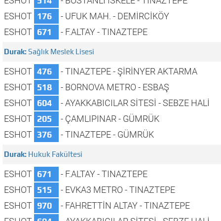
ESHOT
514
- BOSTANLI İSKELE - TINAZTEPE
ESHOT
176
- UFUK MAH. - DEMİRCİKÖY
ESHOT
671
- F.ALTAY - TINAZTEPE
Sağlık Meslek Lisesi
ESHOT
476
- TINAZTEPE - ŞİRİNYER AKTARMA
ESHOT
518
- BORNOVA METRO - ESBAŞ
ESHOT
604
- AYAKKABICILAR SİTESİ - SEBZE HALİ
ESHOT
205
- ÇAMLIPINAR - GÜMRÜK
ESHOT
376
- TINAZTEPE - GÜMRÜK
Hukuk Fakültesi
ESHOT
671
- F.ALTAY - TINAZTEPE
ESHOT
515
- EVKA3 METRO - TINAZTEPE
ESHOT
970
- FAHRETTİN ALTAY - TINAZTEPE